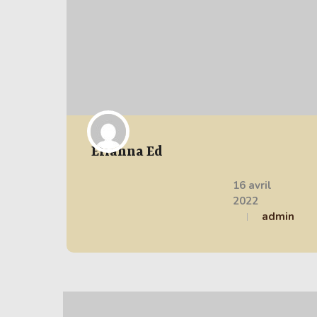
Elianna Ed
16 avril
2022
admin