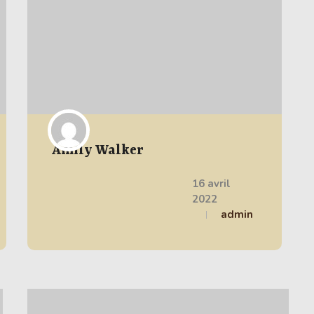
Amily Walker
16 avril
2022
admin