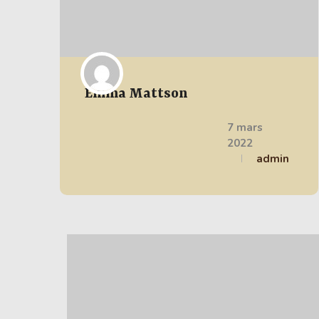
Emma Mattson
7 mars
2022
admin