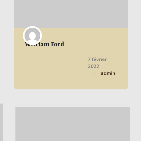
William Ford
7 février
2022
admin