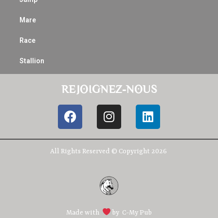
Mare
Race
Stallion
REJOIGNEZ-NOUS
All Rights Reserved © Copyright 2026
Made with
by
C-My Pub