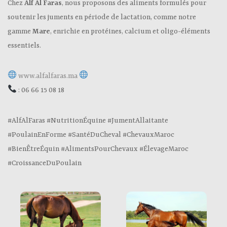
Chez
Alf Al Faras
, nous proposons des aliments formulés pour
soutenir les juments en période de lactation, comme notre
gamme
Mare
, enrichie en protéines, calcium et oligo-éléments
essentiels.
www.alfalfaras.ma
: 06 66 15 08 18
#AlfAlFaras #NutritionÉquine #JumentAllaitante
#PoulainEnForme #SantéDuCheval #ChevauxMaroc
#BienÊtreÉquin #AlimentsPourChevaux #ÉlevageMaroc
#CroissanceDuPoulain